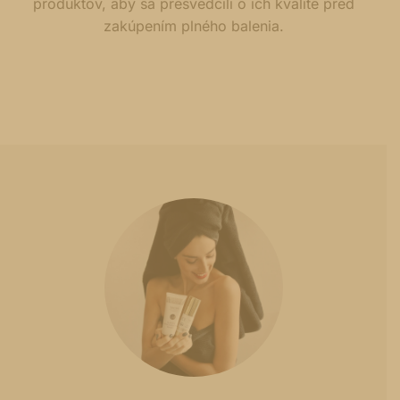
produktov, aby sa presvedčili o ich kvalite pred
zakúpením plného balenia.