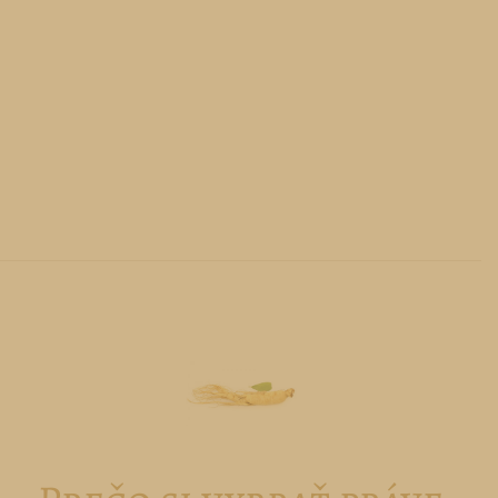
Extrak z
Kmeňové bunky
Certifikáty -
24-karátové
kórejského
z kostihoja
VEGAN, HCS,
zlato
ženšenu
lekárskeho
CPK BIO