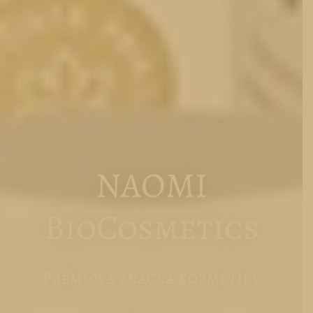
NAOMI
BioCosmetics
Prémiová značka kozmetiky