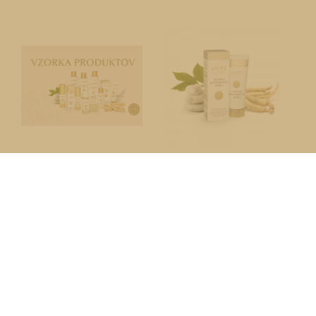
Vzorka produktov
Ženšenová pleťová
regeneračná maska
0,50
€
19,95
€
Výber možností
Pridať do košíka