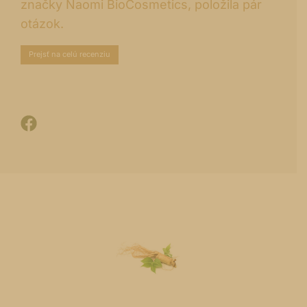
značky Naomi BioCosmetics, položila pár
otázok.
Prejsť na celú recenziu