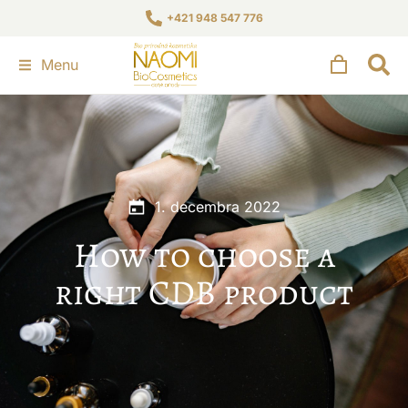
+421 948 547 776
Menu
1. decembra 2022
How to choose a
right CDB product