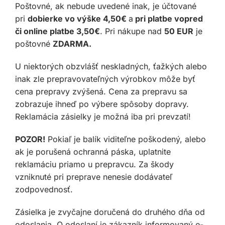
Poštovné, ak nebude uvedené inak, je účtované
pri
dobierke vo výške 4,50€
a
pri platbe vopred
či online platbe 3,50€
. Pri nákupe nad
50 EUR
je
poštovné
ZDARMA.
U niektorých obzvlášť neskladných, ťažkých alebo
inak zle prepravovateľných výrobkov môže byť
cena prepravy zvýšená. Cena za prepravu sa
zobrazuje ihneď po výbere spôsoby dopravy.
Reklamácia zásielky je možná iba pri prevzatí!
POZOR!
Pokiaľ je balík viditeľne poškodený, alebo
ak je porušená ochranná páska, uplatnite
reklamáciu priamo u prepravcu. Za škody
vzniknuté pri preprave nenesie dodávateľ
zodpovednosť.
Zásielka je zvyčajne doručená do druhého dňa od
odoslania. O odoslaní je zákazník informovaný e-