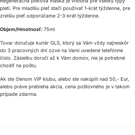
Regeneračná pleťová maska je vhodná pre všetky typy
pleti. Pre mladšiu pleť stačí používať 1-krát týždenne, pre
zrelšiu pleť odporúčame 2-3-krát týždenne.
Objem/Hmotnosť:
75ml
Tovar doručuje kuriér GLS, ktorý sa Vám vždy najneskôr
do 3 pracovných dní ozve na Vami uvedené telefónne
číslo. Zásielku doručí až k Vám domov, nie je potrebné
chodiť na poštu.
Ak ste členom VIP klubu, alebo ste nakúpili nad 50,- Eur,
alebo práve prebieha akcia, cena poštovného je v takom
prípade zdarma.