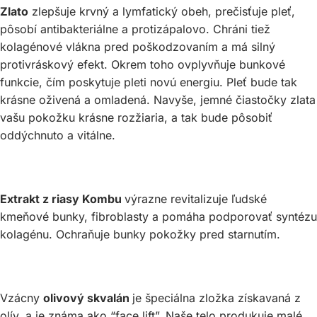
Zlato
zlepšuje krvný a lymfatický obeh, prečisťuje pleť,
pôsobí antibakteriálne a protizápalovo. Chráni tiež
kolagénové vlákna pred poškodzovaním a má silný
protivráskový efekt. Okrem toho ovplyvňuje bunkové
funkcie, čím poskytuje pleti novú energiu. Pleť bude tak
krásne oživená a omladená. Navyše, jemné čiastočky zlata
vašu pokožku krásne rozžiaria, a tak bude pôsobiť
oddýchnuto a vitálne.
Extrakt z riasy Kombu
výrazne revitalizuje ľudské
kmeňové bunky, fibroblasty a pomáha podporovať syntézu
kolagénu. Ochraňuje bunky pokožky pred starnutím.
Vzácny
olivový skvalán
je špeciálna zložka získavaná z
olív, a je známa ako “face lift”. Naše telo produkuje malé