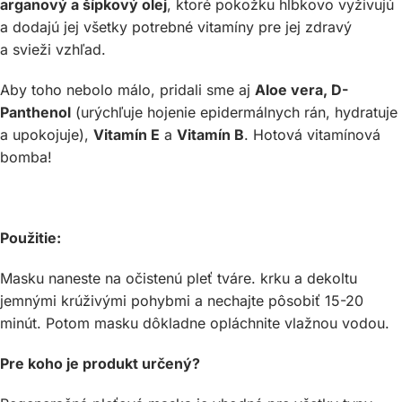
arganový a šípkový olej
, ktoré pokožku hĺbkovo vyživujú
a dodajú jej všetky potrebné vitamíny pre jej zdravý
a svieži vzhľad.
Aby toho nebolo málo, pridali sme aj
Aloe vera, D-
Panthenol
(urýchľuje hojenie epidermálnych rán, hydratuje
a upokojuje),
Vitamín E
a
Vitamín B
. Hotová vitamínová
bomba!
Použitie:
Masku naneste na očistenú pleť tváre. krku a dekoltu
jemnými krúživými pohybmi a nechajte pôsobiť 15-20
minút. Potom masku dôkladne opláchnite vlažnou vodou.
Pre koho je produkt určený?