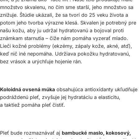
množstvo skvalenu, no čím sme starší, jeho množstvo sa
znižuje. Štúdie ukázali, že sa tvorí do 25 veku života a
potom jeho tvorba výrazne klesá. Skvalen je potrebný pre
našu kožu, aby ju udržal hydratovanú a bojoval proti
známkam starnutia – čiže nám pomáha vyzerať mlado.
Lieči kožné problémy (ekzémy, zápaly kože, akné, atď),
keď nič iné nepomáha. Udržiava pokožku hydratovanú,
bez vrások a urýchľuje hojenie rán.
Koloidná ovsená múka
obsahujúca antioxidanty ukľudňuje
podráždenú pleť, zvyšuje jej hydratáciu a elasticitu,
a taktiež pomáha pleť čistiť.
Pleť bude rozmaznávať aj
bambucké maslo, kokosový,